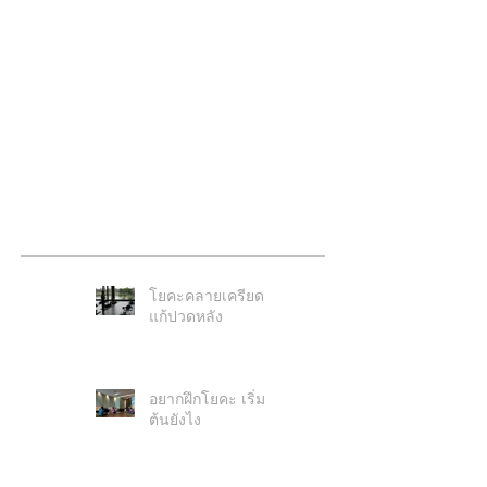
โยคะคลายเครียด
แก้ปวดหลัง
อยากฝึกโยคะ เริ่ม
ต้นยังไง