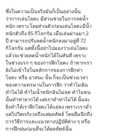
ซึ่งในความเป็นจริงมันก็เป็นอย่างนั้น
ว่าการเล่นโยคะ มีส่วนช่วยในการลดน้ำ
หนัก เพราะโดยส่วนตัวก่อนเล่นโยคะมีน้ำ
หนักตัวถึง 85 กิโลกรัม เมื่อเล่นผ่านมา 2 
ปี สามารถปรับลดน้ำหนักลงมาอยู่ที่ 72 
กิโลกรัม แต่ทั้งนี้อย่าไปมองว่าเล่นโยคะ
แล้วจะช่วยลดน้ำหนักได้ในทันที เพราะ 
ในช่วงแรก ๆ ของการฝึกโยคะ ถ้าหากเรา
ยังไม่เข้าใจในหลักการของการฝึกท่า
โยคะ หรือ อาสนะ นั้น ก็จะเป็นช่วงเวลา
ของความทรมานในการฝึก ว่าทำไมฉัน
ทำไมได้ ทำไมน้ำหนักฉันไม่ลด ทำไมคน
นั้นทำท่ายากได้ แต่เราทำท่าไม่ได้ นั้นจะ
ยิ่งทำให้เราฝึกโยคะได้แย่ลง เพราะเรามั่ว
แต่ไปวิตกกังวลถึงแต่ผลลัพธ์ โดยลืมนึกถึง
การวิธีการและแนวทางปฏิบัติต่าง ๆ หรือ
การฝึกฝนก่อนที่จะได้ผลลัพธ์นั้น 